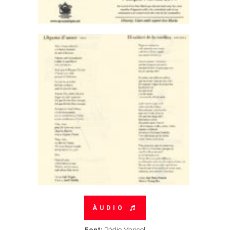
ÀUDIO
Font:
Ràdio Maricel