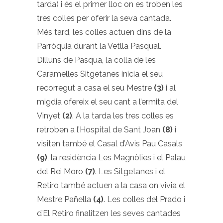
tarda) i és el primer lloc on es troben les
tres colles per oferir la seva cantada.
Més tard, les colles actuen dins de la
Parròquia durant la Vetlla Pasqual.
Dilluns de Pasqua, la colla de les
Caramelles Sitgetanes inicia el seu
recorregut a casa el seu Mestre
(3)
i al
migdia ofereix el seu cant a l’ermita del
Vinyet
(2)
. A la tarda les tres colles es
retroben a l’Hospital de Sant Joan
(8)
i
visiten també el Casal d’Avis Pau Casals
(9)
, la residència Les Magnòlies i el Palau
del Rei Moro
(7)
. Les Sitgetanes i el
Retiro també actuen a la casa on vivia el
Mestre Pañella
(4)
. Les colles del Prado i
d’El Retiro finalitzen les seves cantades