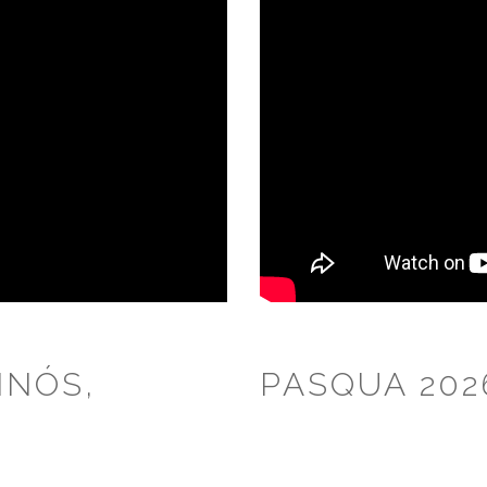
INÓS,
PASQUA 202