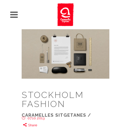
STOCKHOLM
FASHION
CARAMELLES SITGETANES
/
07.10.2013
Share