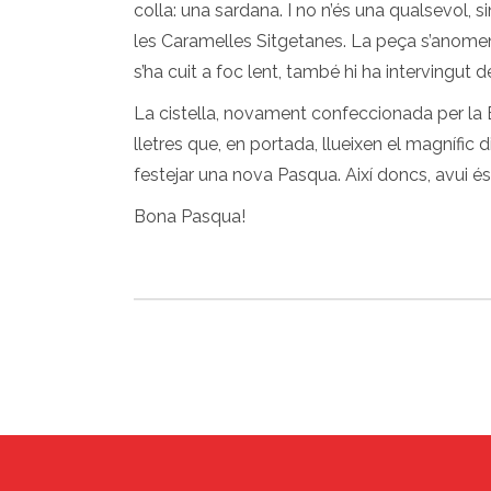
colla: una sardana. I no n’és una qualsevol, si
les Caramelles Sitgetanes. La peça s’anom
s’ha cuit a foc lent, també hi ha intervingu
La cistella, novament confeccionada per la Bl
lletres que, en portada, llueixen el magnífi
festejar una nova Pasqua. Així doncs, avui és
Bona Pasqua!