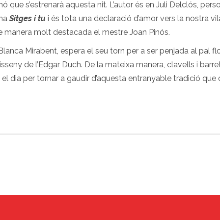
nó que s’estrenarà aquesta nit. L’autor és en Juli Delclós, pers
ena
Sitges i tu
i és tota una declaració d’amor vers la nostra vil
t de manera molt destacada el mestre Joan Pinós.
anca Mirabent, espera el seu torn per a ser penjada al pal flor
c disseny de l’Edgar Duch. De la mateixa manera, clavells i b
 el dia per tornar a gaudir d’aquesta entranyable tradició que