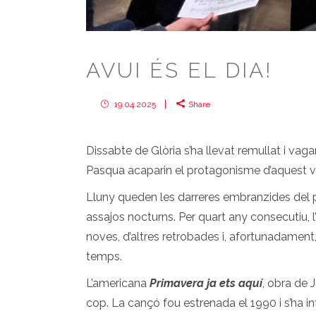
AVUI ÉS EL DIA!
19.04.2025
Share
Dissabte de Glòria s’ha llevat remullat i vag
Pasqua acaparin el protagonisme d’aquest v
Lluny queden les darreres embranzides del
assajos nocturns. Per quart any consecutiu, 
noves, d’altres retrobades i, afortunadament
temps.
L’americana
Primavera ja ets aquí
, obra de 
cop. La cançó fou estrenada el 1990 i s’ha int