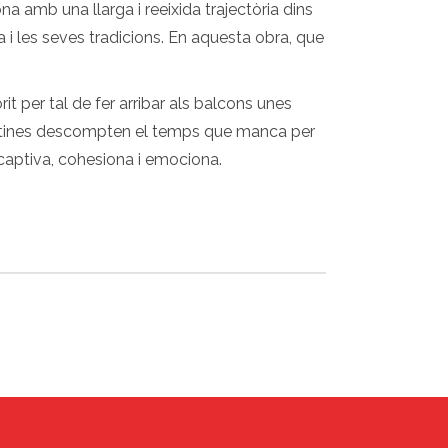
ona amb una llarga i reeixida trajectòria dins
a i les seves tradicions. En aquesta obra, que
it per tal de fer arribar als balcons unes
arretines descompten el temps que manca per
 captiva, cohesiona i emociona.