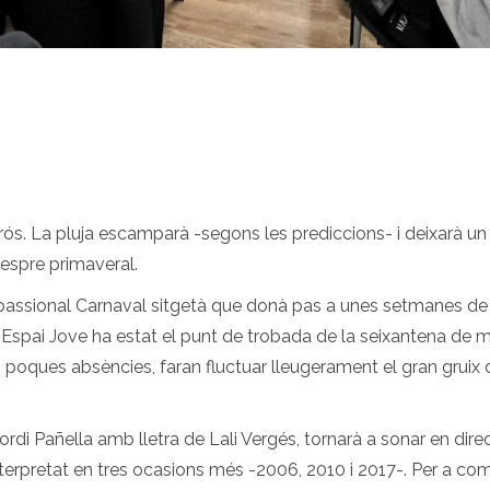
arós. La pluja escamparà -segons les prediccions- i deixarà u
espre primaveral.
 passional Carnaval sitgetà que donà pas a unes setmanes d
l’Espai Jove ha estat el punt de trobada de la seixantena de 
, poques absències, faran fluctuar lleugerament el gran gruix 
Jordi Pañella amb lletra de Lali Vergés, tornarà a sonar en dir
erpretat en tres ocasions més -2006, 2010 i 2017-. Per a comple