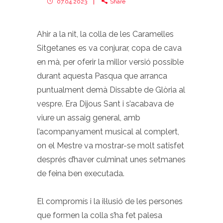
07.04.2023
Share
Ahir a la nit, la colla de les Caramelles
Sitgetanes es va conjurar, copa de cava
en mà, per oferir la millor versió possible
durant aquesta Pasqua que arranca
puntualment demà Dissabte de Glòria al
vespre. Era Dijous Sant i s’acabava de
viure un assaig general, amb
l’acompanyament musical al complert,
on el Mestre va mostrar-se molt satisfet
després d’haver culminat unes setmanes
de feina ben executada.
El compromís i la il·lusió de les persones
que formen la colla s’ha fet palesa