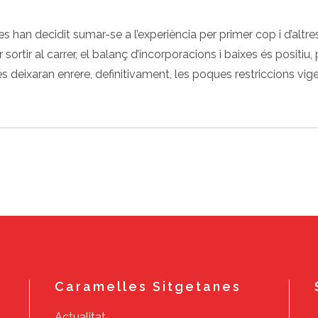
es han decidit sumar-se a l’experiència per primer cop i d’altr
rtir al carrer, el balanç d’incorporacions i baixes és positiu,
 deixaran enrere, definitivament, les poques restriccions vige
Caramelles Sitgetanes
Actualitat