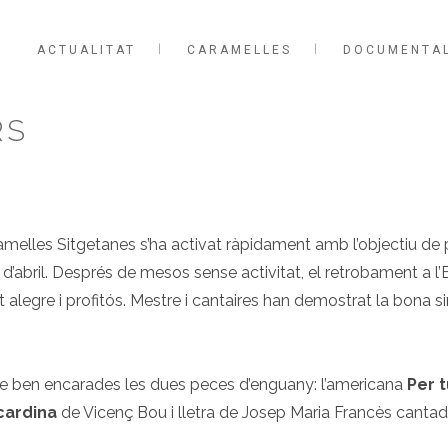
ACTUALITAT
CARAMELLES
DOCUMENTA
RS
ramelles Sitgetanes s’ha activat ràpidament amb l’objectiu de 
10 d’abril. Després de mesos sense activitat, el retrobament a 
t alegre i profitós. Mestre i cantaires han demostrat la bona 
e ben encarades les dues peces d’enguany: l’americana
Per 
 cardina
de Vicenç Bou i lletra de Josep Maria Francès canta