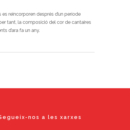
es es reincorporen després d’un període
 per tant, la composició del cor de cantaires
nts d’ara fa un any.
Segueix-nos a les xarxes