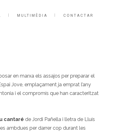
L
MULTIMÈDIA
CONTACTAR
posar en marxa els assajos per preparar el
l’Espai Jove, emplaçament ja emprat l’any
sintonia i el compromís que han caracteritzat
tu cantaré
de Jordi Pañella i lletra de Lluís
des ambdues per darrer cop durant les