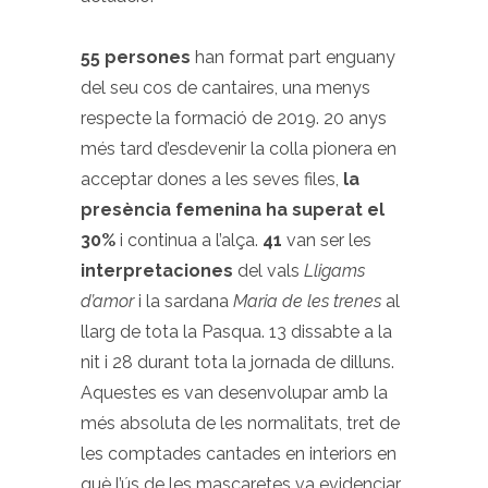
55 persones
han format part enguany
del seu cos de cantaires, una menys
respecte la formació de 2019. 20 anys
més tard d’esdevenir la colla pionera en
acceptar dones a les seves files,
la
presència femenina ha superat el
30%
i continua a l’alça.
41
van ser les
interpretaciones
del vals
Lligams
d’amor
i la sardana
Maria de les trenes
al
llarg de tota la Pasqua. 13 dissabte a la
nit i 28 durant tota la jornada de dilluns.
Aquestes es van desenvolupar amb la
més absoluta de les normalitats, tret de
les comptades cantades en interiors en
què l’ús de les mascaretes va evidenciar